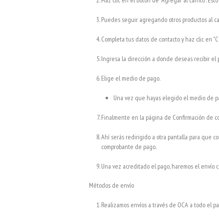
Haz clic en el botón de "Agregar al carrito". Est
Puedes seguir agregando otros productos al carr
Completa tus datos de contacto y haz clic en "C
Ingresa la dirección a donde deseas recibir el 
Elige el medio de pago.
Una vez que hayas elegido el medio de pag
Finalmente en la página de Confirmación de com
Ahí serás redirigido a otra pantalla para que c
comprobante de pago.
Una vez acreditado el pago, haremos el envío 
Métodos de envío
Realizamos envíos a través de OCA a todo el pa