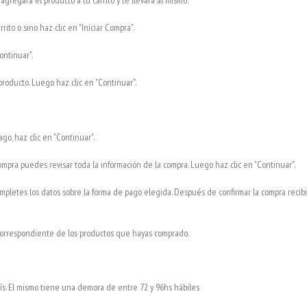
o agregará el producto a tu carrito y te llevará al mismo.
ito o sino haz clic en "Iniciar Compra".
ontinuar".
producto. Luego haz clic en "Continuar".
o, haz clic en "Continuar".
pra puedes revisar toda la información de la compra. Luego haz clic en "Continuar".
ompletes los datos sobre la forma de pago elegida. Después de confirmar la compra recib
correspondiente de los productos que hayas comprado.
ís. El mismo tiene una demora de entre 72 y 96hs hábiles