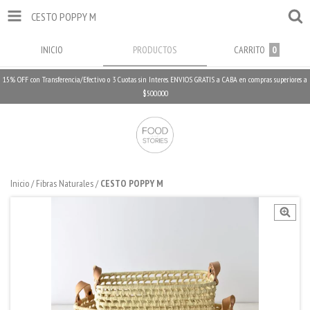
CESTO POPPY M
INICIO
PRODUCTOS
CARRITO
0
15% OFF con Transferencia/Efectivo o 3 Cuotas sin Interes. ENVIOS GRATIS a CABA en compras superiores a
$500.000
Inicio
/
Fibras Naturales
/
CESTO POPPY M