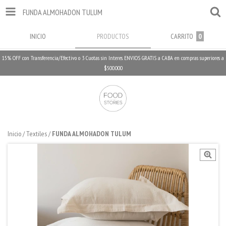
FUNDA ALMOHADON TULUM
INICIO
PRODUCTOS
CARRITO
0
15% OFF con Transferencia/Efectivo o 3 Cuotas sin Interes. ENVIOS GRATIS a CABA en compras superiores a
$500.000
Inicio
/
Textiles
/
FUNDA ALMOHADON TULUM