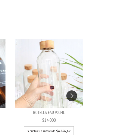
BOTELLA EAU 900ML
BOTELLA EAU 5
$14.000
$9.800
3
cuotas sin interés de
$4.666,67
3
cuotas sin interés de