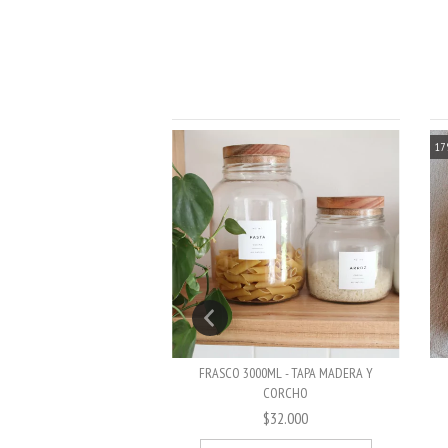
17
00ML - TAPA MADERA Y
FRASCO 3000ML - TAPA MADERA Y
CORCHO
CORCHO
$27.000
$32.000