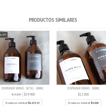
PRODUCTOS SIMILARES
%
OFF
DISPENSER VIDRIO - SETX2 - 500ML
DISPENSER VIDRIO - 500ML
$19.900
$12.000
$24.000
3
cuotas sin interés de
$6.633,33
3
cuotas sin interés de
$4.000