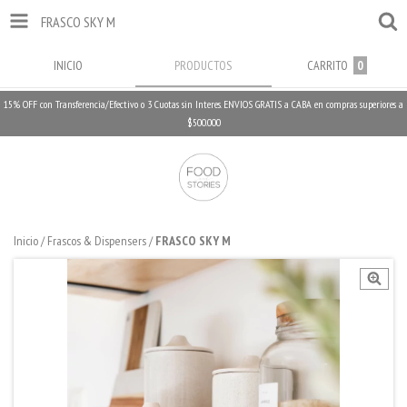
FRASCO SKY M
INICIO
PRODUCTOS
CARRITO
0
15% OFF con Transferencia/Efectivo o 3 Cuotas sin Interes. ENVIOS GRATIS a CABA en compras superiores a
$500.000
Inicio
/
Frascos & Dispensers
/
FRASCO SKY M